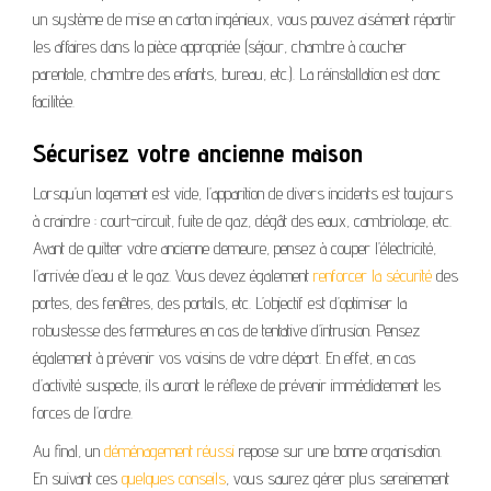
un système de mise en carton ingénieux, vous pouvez aisément répartir
les affaires dans la pièce appropriée (séjour, chambre à coucher
parentale, chambre des enfants, bureau, etc.). La réinstallation est donc
facilitée.
Sécurisez votre ancienne maison
Lorsqu’un logement est vide, l’apparition de divers incidents est toujours
à craindre : court-circuit, fuite de gaz, dégât des eaux, cambriolage, etc.
Avant de quitter votre ancienne demeure, pensez à couper l’électricité,
l’arrivée d’eau et le gaz. Vous devez également
renforcer la sécurité
des
portes, des fenêtres, des portails, etc. L’objectif est d’optimiser la
robustesse des fermetures en cas de tentative d’intrusion. Pensez
également à prévenir vos voisins de votre départ. En effet, en cas
d’activité suspecte, ils auront le réflexe de prévenir immédiatement les
forces de l’ordre.
Au final, un
déménagement réussi
repose sur une bonne organisation.
En suivant ces
quelques conseils
, vous saurez gérer plus sereinement