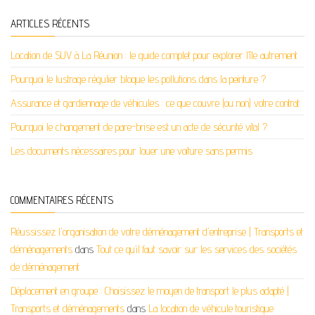
ARTICLES RÉCENTS
Location de SUV à La Réunion : le guide complet pour explorer l’île autrement
Pourquoi le lustrage régulier bloque les pollutions dans la peinture ?
Assurance et gardiennage de véhicules : ce que couvre (ou non) votre contrat
Pourquoi le changement de pare-brise est un acte de sécurité vital ?
Les documents nécessaires pour louer une voiture sans permis
COMMENTAIRES RÉCENTS
Réussissez l'organisation de votre déménagement d'entreprise | Transports et
déménagements
dans
Tout ce qu’il faut savoir sur les services des sociétés
de déménagement
Déplacement en groupe : Choisissez le moyen de transport le plus adapté |
Transports et déménagements
dans
La location de véhicule touristique