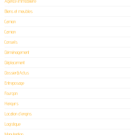
Agence immobilière
Biens et meubles
Camion
Camion
Conseils
Déménagement
Déplacement
Dossier&Actus
Entreposage
Fourgon
Hangars
Location d'engins
Logistique
Manutention