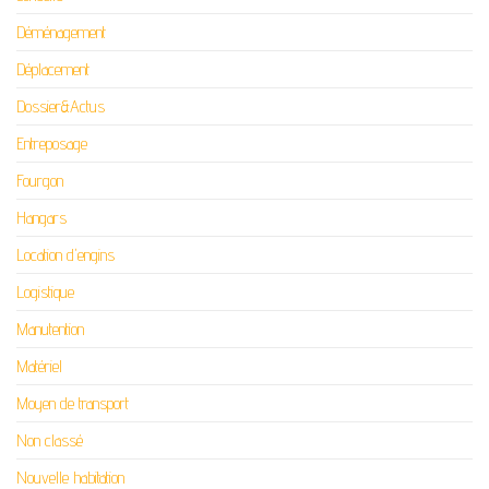
Déménagement
Déplacement
Dossier&Actus
Entreposage
Fourgon
Hangars
Location d'engins
Logistique
Manutention
Matériel
Moyen de transport
Non classé
Nouvelle habitation