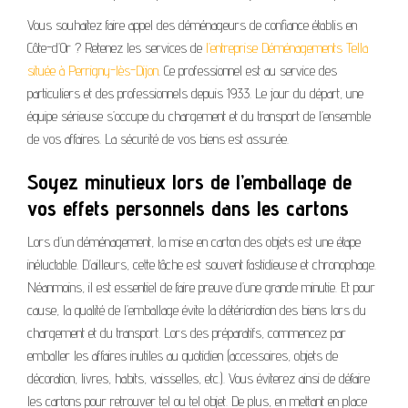
Vous souhaitez faire appel des déménageurs de confiance établis en
Côte-d’Or ? Retenez les services de
l’entreprise Déménagements Tella
située à Perrigny-lès-Dijon
. Ce professionnel est au service des
particuliers et des professionnels depuis 1933. Le jour du départ, une
équipe sérieuse s’occupe du chargement et du transport de l’ensemble
de vos affaires. La sécurité de vos biens est assurée.
Soyez minutieux lors de l’emballage de
vos effets personnels dans les cartons
Lors d’un déménagement, la mise en carton des objets est une étape
inéluctable. D’ailleurs, cette tâche est souvent fastidieuse et chronophage.
Néanmoins, il est essentiel de faire preuve d’une grande minutie. Et pour
cause, la qualité de l’emballage évite la détérioration des biens lors du
chargement et du transport. Lors des préparatifs, commencez par
emballer les affaires inutiles au quotidien (accessoires, objets de
décoration, livres, habits, vaisselles, etc.). Vous éviterez ainsi de défaire
les cartons pour retrouver tel ou tel objet. De plus, en mettant en place