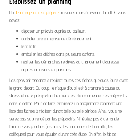
Établissez un planning
Un
déménagement se prépare
plusieurs mois à l’avance. En effet, vous
devez :
déposer un préavis auprès du bailleur,
contacter une entreprise de déménagement,
faire le tri,
emballer les affaires dans plusieurs cartons,
réaliser les démarches relatives au changement d’adresse
auprès de divers organismes…
Les gens ont tendance à réaliser toutes ces tâches quelques jours avant
le grand départ. Du coup, le risque d’oubli est à craindre à cause du
stress et de la précipitation. Le mieux est de commencer ces préparatifs
dans le calme. Pour ce faire, établissez un programme contenant une
liste des tâches à réaliser durant telle ou telle période. Ainsi, vous ne
serez pas submergé par les préparatifs. N’hésitez pas à demander
l’aide de vos proches (les amis, les membres de la famille, les
collègues) pour vous épauler durant cette étape. En effet, le fait de