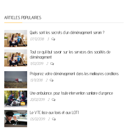
ARTICLES POPULAIRES
Quels sont les secrets d’un déménagement serein ?
07/12/2018
3
Tout ce qu’il faut savoir sur les services des sociétés de
déménagement
11/02/2019
2
Préparez votre déménagement dans les meilleures conditions
13/11/2018
2
Une ambulance, pour toute intervention sanitaire d’urgence
20/02/2019
2
Le VTC face aux taxis et aux LOTI
05/02/2019
2