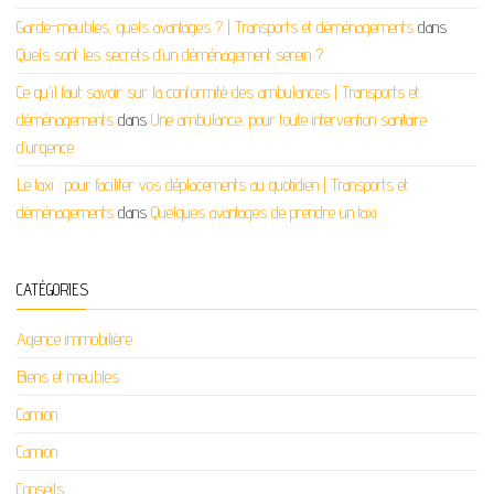
Garde-meubles, quels avantages ? | Transports et déménagements
dans
Quels sont les secrets d’un déménagement serein ?
Ce qu'il faut savoir sur la conformité des ambulances | Transports et
déménagements
dans
Une ambulance, pour toute intervention sanitaire
d’urgence
Le taxi : pour faciliter vos déplacements au quotidien | Transports et
déménagements
dans
Quelques avantages de prendre un taxi
CATÉGORIES
Agence immobilière
Biens et meubles
Camion
Camion
Conseils