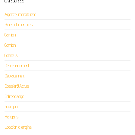
CATÉGORIES
Agence immobilière
Biens et meubles
Camion
Camion
Conseils
Déménagement
Déplacement
Dossier&Actus
Entreposage
Fourgon
Hangars
Location d'engins