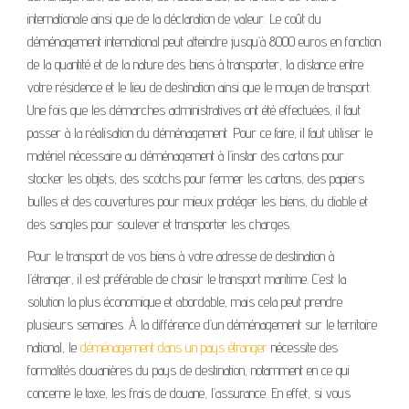
internationale ainsi que de la déclaration de valeur. Le coût du
déménagement international peut atteindre jusqu’à 8000 euros en fonction
de la quantité et de la nature des biens à transporter, la distance entre
votre résidence et le lieu de destination ainsi que le moyen de transport.
Une fois que les démarches administratives ont été effectuées, il faut
passer à la réalisation du déménagement. Pour ce faire, il faut utiliser le
matériel nécessaire au déménagement à l’instar des cartons pour
stocker les objets, des scotchs pour fermer les cartons, des papiers
bulles et des couvertures pour mieux protéger les biens, du diable et
des sangles pour soulever et transporter les charges.
Pour le transport de vos biens à votre adresse de destination à
l’étranger, il est préférable de choisir le transport maritime. C’est la
solution la plus économique et abordable, mais cela peut prendre
plusieurs semaines. À la différence d’un déménagement sur le territoire
national, le
déménagement dans un pays étranger
nécessite des
formalités douanières du pays de destination, notamment en ce qui
concerne le taxe, les frais de douane, l’assurance. En effet, si vous