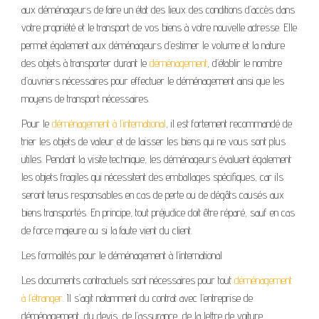
aux déménageurs de faire un état des lieux des conditions d’accès dans
votre propriété et le transport de vos biens à votre nouvelle adresse. Elle
permet également aux déménageurs d’estimer le volume et la nature
des objets à transporter durant le
déménagement
, d’établir le nombre
d’ouvriers nécessaires pour effectuer le déménagement ainsi que les
moyens de transport nécessaires.
Pour le
déménagement à l’international
, il est fortement recommandé de
trier les objets de valeur et de laisser les biens qui ne vous sont plus
utiles. Pendant la visite technique, les déménageurs évaluent également
les objets fragiles qui nécessitent des emballages spécifiques, car ils
seront tenus responsables en cas de perte ou de dégâts causés aux
biens transportés. En principe, tout préjudice doit être réparé, sauf en cas
de force majeure ou si la faute vient du client.
Les formalités pour le déménagement à l’international
Les documents contractuels sont nécessaires pour tout
déménagement
à l’étranger
. Il s’agit notamment du contrat avec l’entreprise de
déménagement, du devis, de l’assurance, de la lettre de voiture