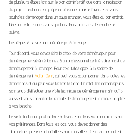
de plusieurs étapes tant sur le plan administratif que dans la réalisation
du projet. Il faut donc se préparer plusieurs mois à l’avance. Si vous
souhaitez déménager dans un pays étranger, vous êtes au bon endroit.
Dans cet article, nous vous guidons dans toutes les démarches à
suivre.
Les étapes à suivre pour déménager à l’étranger
Tout d’abord, vous devez faire le choix de votre déménageur pour
déménager en sérénité. Confiez à un professionnel certifié votre projet de
déménagement à l’étranger. Pour cela, faites appel à la société de
déménagement
Action Dem
, qui peut vous accompagner dans toutes les
démarches et qui peut vous faciliter la tâche. En effet, les déménageurs
sont tenus d’effectuer une visite technique de déménagement afin qu’ils
puissent vous conseiller la formule de déménagement le mieux adaptée
à vos besoins.
La visite technique peut se faire à distance ou dans votre domicile selon
vos préférences. Dans tous les cas, vous devez donner des
informations précises et détaillées aux conseillers. Celles-ci permettent