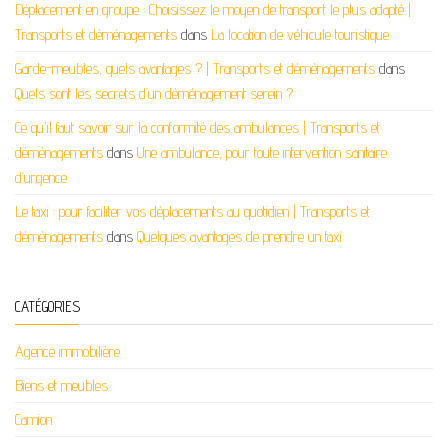
Déplacement en groupe : Choisissez le moyen de transport le plus adapté |
Transports et déménagements
dans
La location de véhicule touristique
Garde-meubles, quels avantages ? | Transports et déménagements
dans
Quels sont les secrets d’un déménagement serein ?
Ce qu'il faut savoir sur la conformité des ambulances | Transports et
déménagements
dans
Une ambulance, pour toute intervention sanitaire
d’urgence
Le taxi : pour faciliter vos déplacements au quotidien | Transports et
déménagements
dans
Quelques avantages de prendre un taxi
CATÉGORIES
Agence immobilière
Biens et meubles
Camion