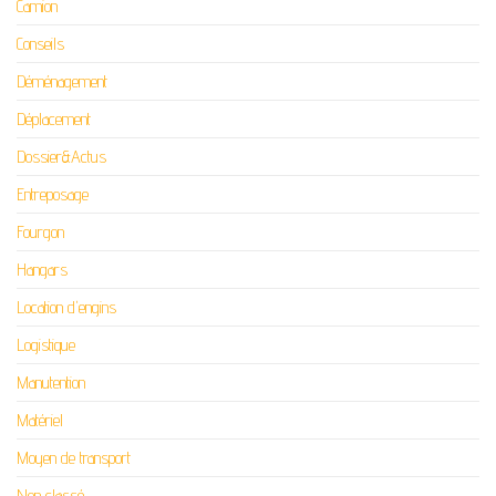
Camion
Conseils
Déménagement
Déplacement
Dossier&Actus
Entreposage
Fourgon
Hangars
Location d'engins
Logistique
Manutention
Matériel
Moyen de transport
Non classé