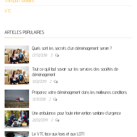
Transport sanitaire
VTC
ARTICLES POPULAIRES
Quels sont les secrets d’un déménagement serein ?
07/12/2018
3
Tout ce qu’il faut savoir sur les services des sociétés de
déménagement
11/02/2019
2
Préparez votre déménagement dans les meilleures conditions
13/11/2018
2
Une ambulance, pour toute intervention sanitaire d’urgence
20/02/2019
2
Le VTC face aux taxis et aux LOTI