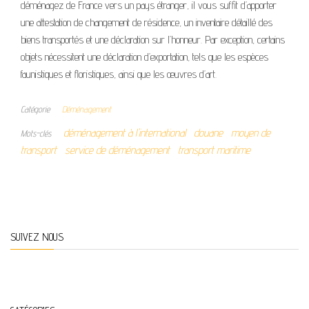
déménagez de France vers un pays étranger, il vous suffit d’apporter
une attestation de changement de résidence, un inventaire détaillé des
biens transportés et une déclaration sur l’honneur. Par exception, certains
objets nécessitent une déclaration d’exportation, tels que les espèces
faunistiques et floristiques, ainsi que les œuvres d’art.
Catégorie
Déménagement
déménagement à l'international
douane
moyen de
Mots-clés
transport
service de déménagement
transport maritime
SUIVEZ NOUS