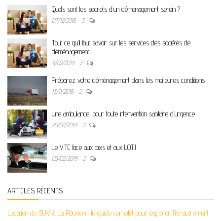
Quels sont les secrets d’un déménagement serein ?
07/12/2018
3
Tout ce qu’il faut savoir sur les services des sociétés de
déménagement
11/02/2019
2
Préparez votre déménagement dans les meilleures conditions
13/11/2018
2
Une ambulance, pour toute intervention sanitaire d’urgence
20/02/2019
2
Le VTC face aux taxis et aux LOTI
05/02/2019
2
ARTICLES RÉCENTS
Location de SUV à La Réunion : le guide complet pour explorer l’île autrement