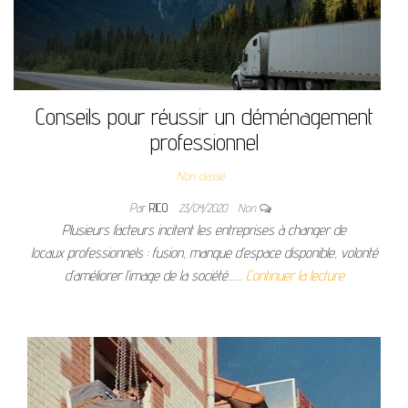
Conseils pour réussir un déménagement
professionnel
Non classé
Par
RICO
23/04/2020
Non
Plusieurs facteurs incitent les entreprises à changer de
locaux professionnels : fusion, manque d’espace disponible, volonté
d’améliorer l’image de la société……
Continuer la lecture