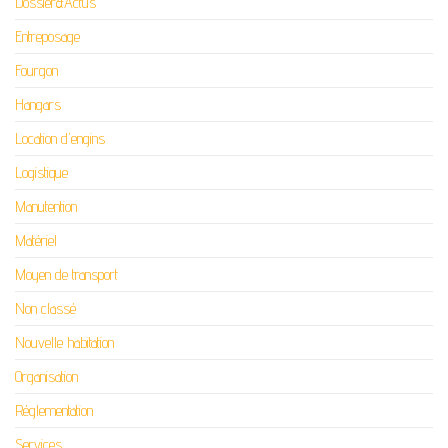
Dossier&Actus
Entreposage
Fourgon
Hangars
Location d'engins
Logistique
Manutention
Matériel
Moyen de transport
Non classé
Nouvelle habitation
Organisation
Réglementation
Services