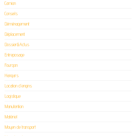
Camion
Conseils
Déménagement
Déplacement
Dossier&Actus
Entreposage
Fourgon
Hangars
Location d'engins
Logistique
Manutention
Matériel
Moyen de transport