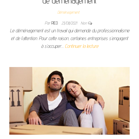
de déménagement
Déménagement
Par
RICO
23/08/2021
Non
Le déménagement est un travail qui demande du professionnalisme
et de l’attention. Pour cette raison, certaines entreprises s’engagent
à s’occuper…
Continuer la lecture