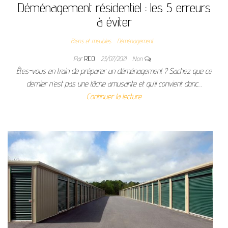
Déménagement résidentiel : les 5 erreurs
à éviter
Biens et meubles
Déménagement
Par
RICO
23/07/2021
Non
Êtes-vous en train de préparer un déménagement ? Sachez que ce
dernier n’est pas une tâche amusante et qu’il convient donc…
Continuer la lecture