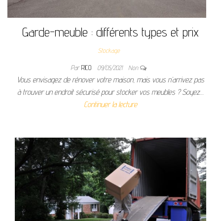
Garde-meuble : différents types et prix
Stockage
Par
RICO
09/05/2021
Non
Vous envisagez de rénover votre maison, mais vous n’arrivez pas
à trouver un endroit sécurisé pour stocker vos meubles ? Soyez…
Continuer la lecture