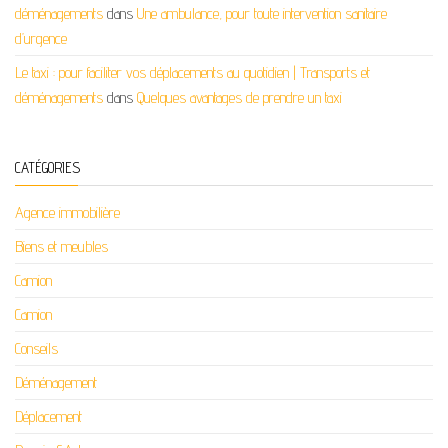
déménagements
dans
Une ambulance, pour toute intervention sanitaire
d’urgence
Le taxi : pour faciliter vos déplacements au quotidien | Transports et
déménagements
dans
Quelques avantages de prendre un taxi
CATÉGORIES
Agence immobilière
Biens et meubles
Camion
Camion
Conseils
Déménagement
Déplacement