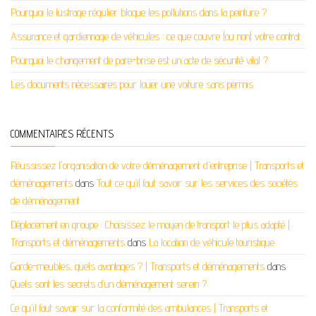
Pourquoi le lustrage régulier bloque les pollutions dans la peinture ?
Assurance et gardiennage de véhicules : ce que couvre (ou non) votre contrat
Pourquoi le changement de pare-brise est un acte de sécurité vital ?
Les documents nécessaires pour louer une voiture sans permis
COMMENTAIRES RÉCENTS
Réussissez l'organisation de votre déménagement d'entreprise | Transports et
déménagements
dans
Tout ce qu’il faut savoir sur les services des sociétés
de déménagement
Déplacement en groupe : Choisissez le moyen de transport le plus adapté |
Transports et déménagements
dans
La location de véhicule touristique
Garde-meubles, quels avantages ? | Transports et déménagements
dans
Quels sont les secrets d’un déménagement serein ?
Ce qu'il faut savoir sur la conformité des ambulances | Transports et