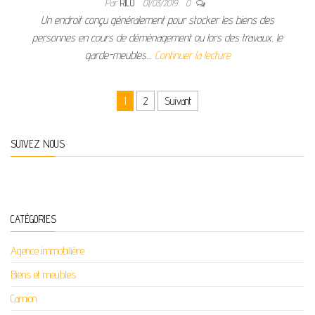
Par
RICO
01/03/2019
0
Un endroit conçu généralement pour stocker les biens des
personnes en cours de déménagement ou lors des travaux, le
garde-meubles…
Continuer la lecture
Pagination des publications
1
2
Suivant
SUIVEZ NOUS
CATÉGORIES
Agence immobilière
Biens et meubles
Camion